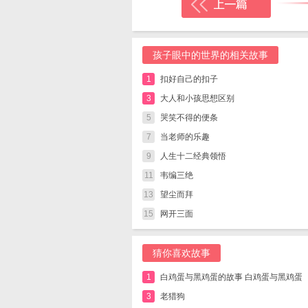
孩子眼中的世界的相关故事
1
扣好自己的扣子
3
大人和小孩思想区别
5
哭笑不得的便条
7
当老师的乐趣
9
人生十二经典领悟
11
韦编三绝
13
望尘而拜
15
网开三面
猜你喜欢故事
1
白鸡蛋与黑鸡蛋的故事 白鸡蛋与黑鸡蛋
3
老猎狗