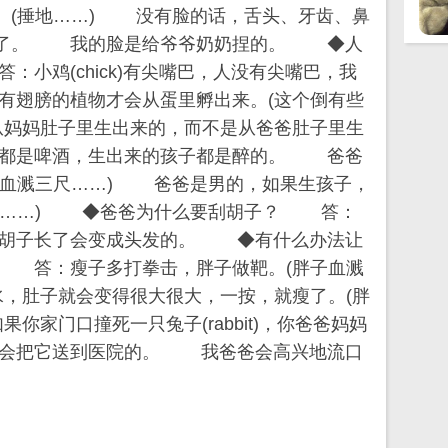
(捶地……) 没有脸的话，舌头、牙齿、鼻
面了。 我的脸是给爷爷奶奶捏的。 ◆人
小鸡(chick)有尖嘴巴，人没有尖嘴巴，我
翅膀的植物才会从蛋里孵出来。(这个倒有些
妈妈肚子里生出来的，而不是从爸爸肚子里生
都是啤酒，生出来的孩子都是醉的。 爸爸
爸血溅三尺……) 爸爸是男的，如果生孩子，
三尺……) ◆爸爸为什么要刮胡子？ 答：
胡子长了会变成头发的。 ◆有什么办法让
 答：瘦子多打拳击，胖子做靶。(胖子血溅
，肚子就会变得很大很大，一按，就瘦了。(胖
家门口撞死一只兔子(rabbit)，你爸爸妈妈
会把它送到医院的。 我爸爸会高兴地流口