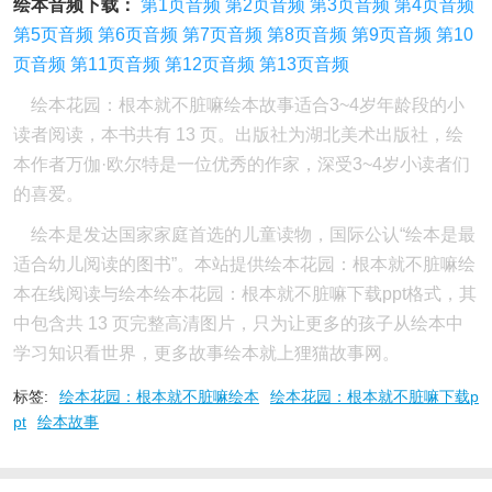
绘本音频下载：
第1页音频
第2页音频
第3页音频
第4页音频
第5页音频
第6页音频
第7页音频
第8页音频
第9页音频
第10
页音频
第11页音频
第12页音频
第13页音频
绘本花园：根本就不脏嘛绘本故事适合3~4岁年龄段的小
读者阅读，本书共有 13 页。出版社为湖北美术出版社，绘
本作者万伽·欧尔特是一位优秀的作家，深受3~4岁小读者们
的喜爱。
绘本是发达国家家庭首选的儿童读物，国际公认“绘本是最
适合幼儿阅读的图书”。本站提供绘本花园：根本就不脏嘛绘
本在线阅读与绘本绘本花园：根本就不脏嘛下载ppt格式，其
中包含共 13 页完整高清图片，只为让更多的孩子从绘本中
学习知识看世界，更多故事绘本就上狸猫故事网。
标签:
绘本花园：根本就不脏嘛绘本
绘本花园：根本就不脏嘛下载p
pt
绘本故事